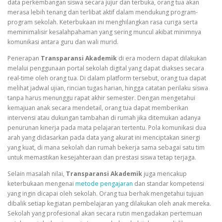
data perkembangan siswa secara jujur ​​dan terbuka, orang tua akan
merasa lebih tenang dan terlibat aktif dalam mendukung program-
program sekolah. Keterbukaan ini menghilangkan rasa curiga serta
meminimalisir kesalahpahaman yang sering muncul akibat minimnya
komunikasi antara guru dan wali murid.
Penerapan
Transparansi Akademik
di era modern dapat dilakukan
melalui penggunaan portal sekolah digital yang dapat diakses secara
real-time oleh orang tua. Di dalam platform tersebut, orang tua dapat
melihat jadwal ujian, rincian tugas harian, hingga catatan perilaku siswa
tanpa harus menunggu rapat akhir semester. Dengan mengetahui
kemajuan anak secara mendetail, orang tua dapat memberikan
intervensi atau dukungan tambahan di rumah jika ditemukan adanya
penurunan kinerja pada mata pelajaran tertentu. Pola komunikasi dua
arah yang didasarkan pada data yang akurat ini menciptakan sinergi
yang kuat, di mana sekolah dan rumah bekerja sama sebagai satu tim
untuk memastikan kesejahteraan dan prestasi siswa tetap terjaga.
Selain masalah nilai,
Transparansi Akademik
juga mencakup
keterbukaan mengenai
metode pengajaran
dan standar kompetensi
yang ingin dicapai oleh sekolah. Orang tua berhak mengetahui tujuan
dibalik setiap kegiatan pembelajaran yang dilakukan oleh anak mereka.
Sekolah yang profesional akan secara rutin mengadakan pertemuan