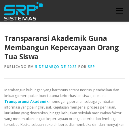
Pular
para
Menu
o
conteúdo
INÍCIO
BLOG
SUPORTE
Transparansi Akademik Guna
Membangun Kepercayaan Orang
Tua Siswa
PUBLICADO EM
5 DE MARÇO DE 2023
POR
SRP
Membangun hubungan yang harmonis antara institusi pendidikan dan
keluarga merupakan kunci utama keberhasilan siswa, di mana
Transparansi Akademik
memegang peranan sebagai jembatan
informasi yang paling krusial. Kejelasan mengenai proses penilaian,
kurikulum yang diterapkan, hingga kebijakan sekolah merupakan faktor
yang menentukan tingkat kepercayaan orang tua terhadap lembaga
tersebut. Ketika sebuah sekolah bersedia membuka diri dan menyajikan