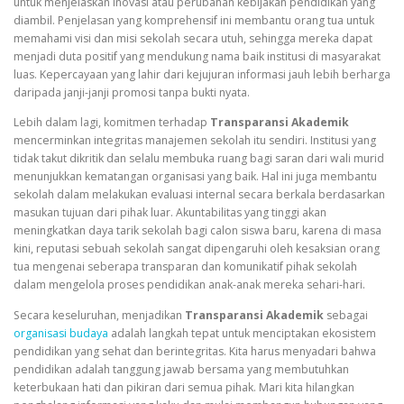
untuk menjelaskan inovasi atau perubahan kebijakan pendidikan yang
diambil. Penjelasan yang komprehensif ini membantu orang tua untuk
memahami visi dan misi sekolah secara utuh, sehingga mereka dapat
menjadi duta positif yang mendukung nama baik institusi di masyarakat
luas. Kepercayaan yang lahir dari kejujuran informasi jauh lebih berharga
daripada janji-janji promosi tanpa bukti nyata.
Lebih dalam lagi, komitmen terhadap
Transparansi Akademik
mencerminkan integritas manajemen sekolah itu sendiri. Institusi yang
tidak takut dikritik dan selalu membuka ruang bagi saran dari wali murid
menunjukkan kematangan organisasi yang baik. Hal ini juga membantu
sekolah dalam melakukan evaluasi internal secara berkala berdasarkan
masukan tujuan dari pihak luar. Akuntabilitas yang tinggi akan
meningkatkan daya tarik sekolah bagi calon siswa baru, karena di masa
kini, reputasi sebuah sekolah sangat dipengaruhi oleh kesaksian orang
tua mengenai seberapa transparan dan komunikatif pihak sekolah
dalam mengelola proses pendidikan anak-anak mereka sehari-hari.
Secara keseluruhan, menjadikan
Transparansi Akademik
sebagai
organisasi budaya
adalah langkah tepat untuk menciptakan ekosistem
pendidikan yang sehat dan berintegritas. Kita harus menyadari bahwa
pendidikan adalah tanggung jawab bersama yang membutuhkan
keterbukaan hati dan pikiran dari semua pihak. Mari kita hilangkan