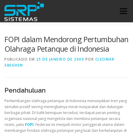
Pular
para
Menu
o
conteúdo
INÍCIO
BLOG
SUPORTE
FOPI dalam Mendorong Pertumbuhan
Olahraga Petanque di Indonesia
PUBLICADO EM
25 DE JANEIRO DE 2000
POR
CLEOMAR
SBEGHEN
Pendahuluan
Perkembangan olahraga petanque di Indonesia menunjukkan tren yang
semakin positif seiring meningkatnya minat masyarakat dan dukungan
berbagai pihak. Di balik kemajuan tersebut, terdapat peran penting
organisasi nasional yang mengelola dan membina petanque secara
resmi, yaitu
FOPI
. Federasi ini menjadi motor penggerak utama dalam
membangun fondasi olahraga petanque yang kuat dan berkelanjutan di